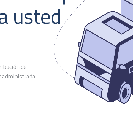
a usted
ribución de
 y administrada