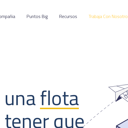
ompañia
Puntos Big
Recursos
Trabaja Con Nosotro
e una
flota
 tener que