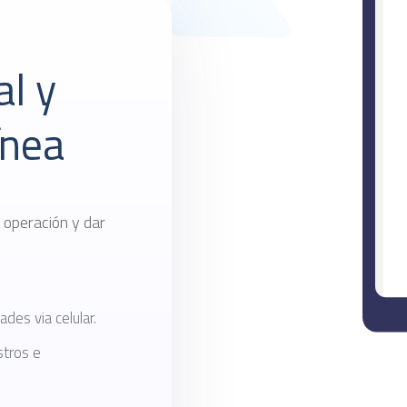
al y
ínea
a operación y dar
es via celular.
stros e